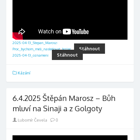
2025-04-13_Stepan_Marosz-
Stáhnout
Proc_bychom_meli_nasledovat_Jezise
Stáhnout
2025-04-13_oznameni
Kázání
6.4.2025 Štěpán Marosz – Bůh
mluví na Sinaji a z Golgoty
Author
Lubomír Čevela
0