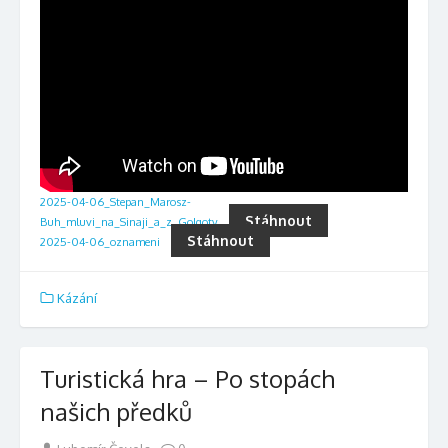
2025-04-06_Stepan_Marosz-
Stáhnout
Buh_mluvi_na_Sinaji_a_z_Golgoty
Stáhnout
2025-04-06_oznameni
Kázání
Turistická hra – Po stopách
našich předků