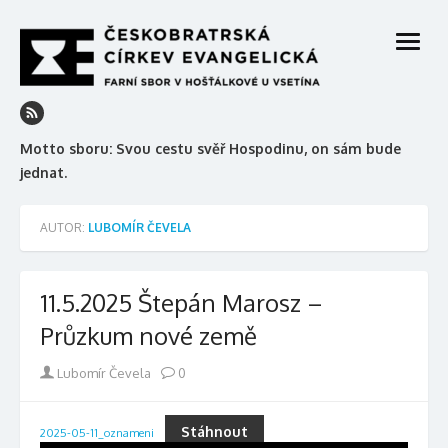
Skip
to
open
content
menu
Motto sboru: Svou cestu svěř Hospodinu, on sám bude
jednat.
AUTOR:
LUBOMÍR ČEVELA
11.5.2025 Štepán Marosz –
Průzkum nové země
Author
Lubomír Čevela
0
Stáhnout
2025-05-11_oznameni