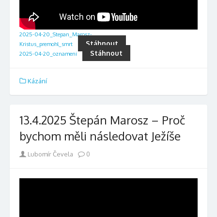
2025-04-20_Stepan_Marosz-
Stáhnout
Kristus_premohl_smrt
Stáhnout
2025-04-20_oznameni
Kázání
13.4.2025 Štepán Marosz – Proč
bychom měli následovat Ježíše
Author
Lubomír Čevela
0