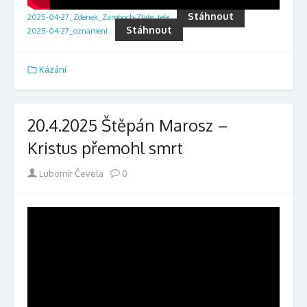
Stáhnout
2025-04-27_Zdenek_Zamboch-Zlate_tele
Stáhnout
2025-04-27_oznameni
Kázání
20.4.2025 Štěpán Marosz –
Kristus přemohl smrt
Author
Lubomír Čevela
0