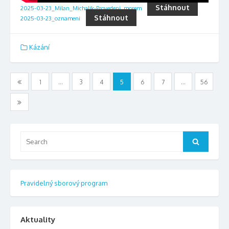
Stáhnout
2025-03-23_Milan_Michalik-Provedeni_morem
Stáhnout
2025-03-23_oznameni
Kázání
Stránkování
1
…
3
4
5
6
7
…
56
příspěvků
Search
Search
for:
Pravidelný sborový program
Aktuality