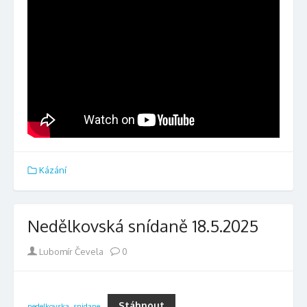
Kázání
Nedělkovská snídaně 18.5.2025
Author
Lubomír Čevela
0
Stáhnout
nedelkovska_snidane