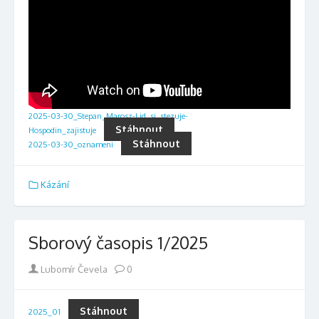
2025-03-30_Stepan_Marosz-Lid_si_stezuje-
Stáhnout
Hospodin_zajistuje
Stáhnout
2025-03-30_oznameni
Kázání
Sborový časopis 1/2025
Author
Lubomír Čevela
0
Stáhnout
2025_01