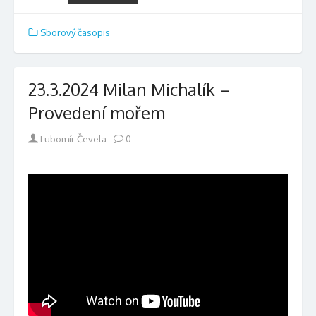
Sborový časopis
23.3.2024 Milan Michalík –
Provedení mořem
Author
Lubomír Čevela
0