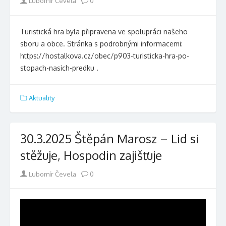
Author
Lubomír Čevela
0
Turistická hra byla připravena ve spolupráci našeho
sboru a obce. Stránka s podrobnými informacemi:
https://hostalkova.cz/obec/p903-turisticka-hra-po-
stopach-nasich-predku .
Aktuality
30.3.2025 Štěpán Marosz – Lid si
stěžuje, Hospodin zajišťuje
Author
Lubomír Čevela
0