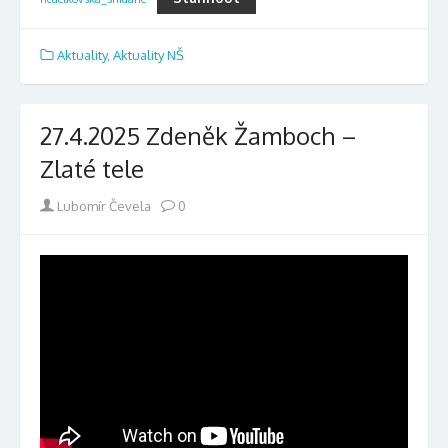
Aktuality
,
Aktuality NŠ
27.4.2025 Zdeněk Žamboch –
Zlaté tele
Author
Lubomír Čevela
0