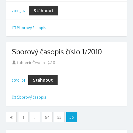
Stáhnout
2010_02
Sborový časopis
Sborový časopis číslo 1/2010
Author
Lubomír Čevela
0
Stáhnout
2010_01
Sborový časopis
Stránkování
1
…
54
55
56
příspěvků