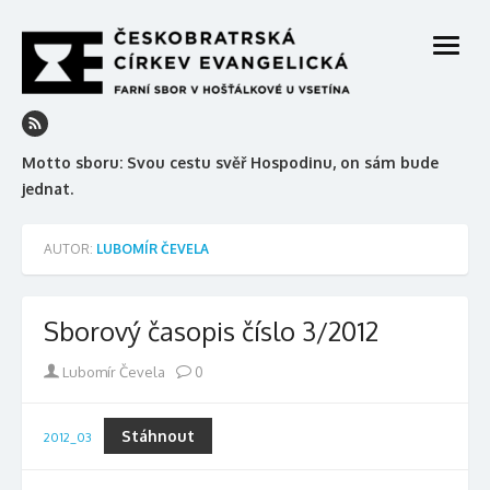
Skip
to
open
content
menu
Motto sboru: Svou cestu svěř Hospodinu, on sám bude
jednat.
AUTOR:
LUBOMÍR ČEVELA
Sborový časopis číslo 3/2012
Author
Lubomír Čevela
0
Stáhnout
2012_03