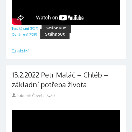
Stáhnout
Text kázání (PDF)
Stáhnout
Oznámení (PDF)
Kázání
13.2.2022 Petr Maláč – Chléb –
základní potřeba života
Author
Lubomír Čevela
0