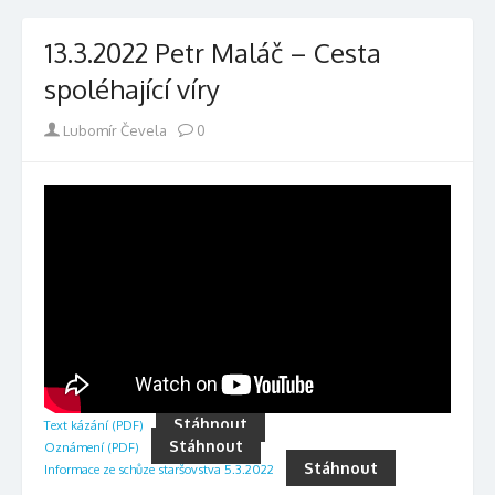
13.3.2022 Petr Maláč – Cesta
spoléhající víry
Author
Lubomír Čevela
0
Stáhnout
Text kázání (PDF)
Stáhnout
Oznámení (PDF)
Stáhnout
Informace ze schůze staršovstva 5.3.2022