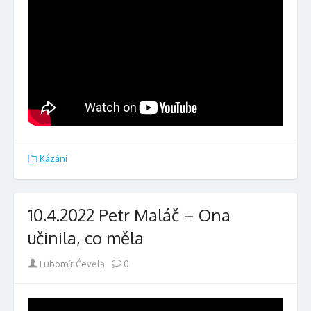
Kázání
10.4.2022 Petr Maláč – Ona
učinila, co měla
Author
Lubomír Čevela
0