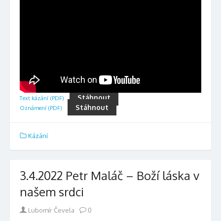
Stáhnout
Text kázání (PDF)
Stáhnout
Oznámení (PDF)
Kázání
3.4.2022 Petr Maláč – Boží láska v
našem srdci
Author
Lubomír Čevela
0