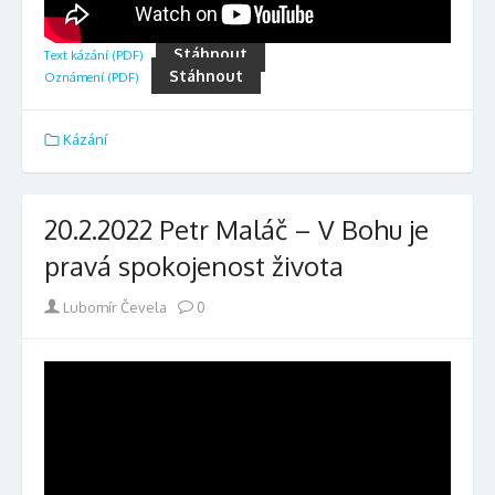
Stáhnout
Text kázání (PDF)
Stáhnout
Oznámení (PDF)
Kázání
20.2.2022 Petr Maláč – V Bohu je
pravá spokojenost života
Author
Lubomír Čevela
0