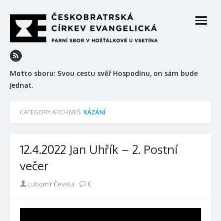
Skip
to
open
content
menu
Motto sboru: Svou cestu svěř Hospodinu, on sám bude
jednat.
CATEGORY ARCHIVES:
KÁZÁNÍ
12.4.2022 Jan Uhřík – 2. Postní
večer
Author
Lubomír Čevela
0