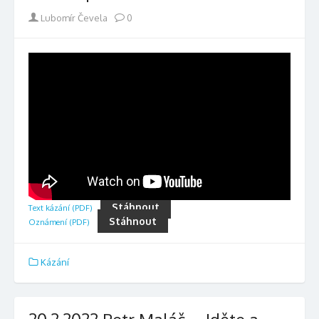
Author
Lubomír Čevela
0
Stáhnout
Text kázání (PDF)
Stáhnout
Oznámení (PDF)
Kázání