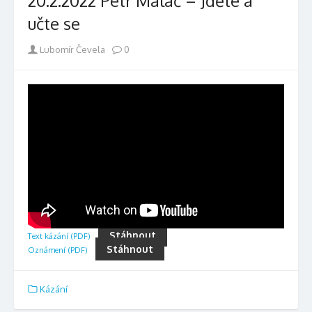
20.2.2022 Petr Maláč – Jděte a
učte se
Author
Lubomír Čevela
0
Stáhnout
Text kázání (PDF)
Stáhnout
Oznámení (PDF)
Kázání