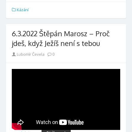
Kázání
6.3.2022 Štěpán Marosz – Proč
jdeš, když Ježíš není s tebou
Author
Lubomír Čevela
0