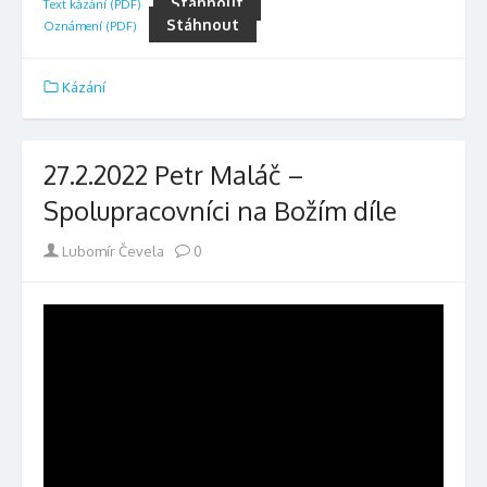
Stáhnout
Text kázání (PDF)
Stáhnout
Oznámení (PDF)
Kázání
27.2.2022 Petr Maláč –
Spolupracovníci na Božím díle
Author
Lubomír Čevela
0