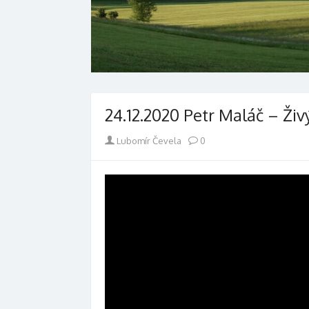
24.12.2020 Petr Maláč – Ži
Author
Lubomír Čevela
0