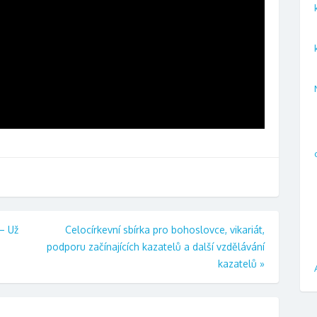
 – Už
Celocírkevní sbírka pro bohoslovce, vikariát,
podporu začínajících kazatelů a další vzdělávání
kazatelů
»