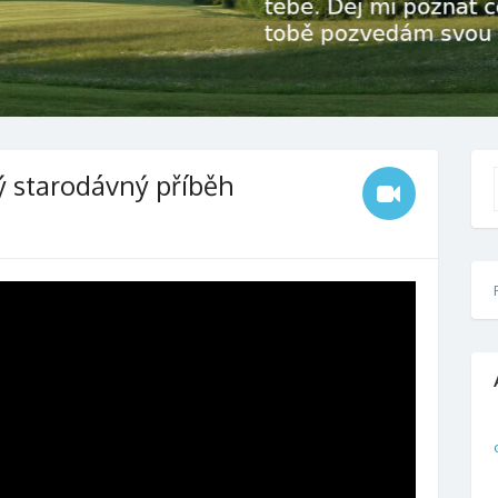
vý starodávný příběh
f