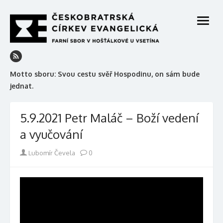
Skip
to
open
content
menu
Motto sboru: Svou cestu svěř Hospodinu, on sám bude
jednat.
5.9.2021 Petr Maláč – Boží vedení
a vyučování
Author
Lubomír Čevela
0