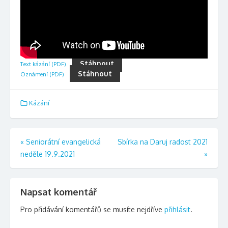
Stáhnout
Text kázání (PDF)
Stáhnout
Oznámení (PDF)
Kázání
Navigace
«
Seniorátní evangelická
Sbírka na Daruj radost 2021
neděle 19.9.2021
»
pro
příspěvek
Napsat komentář
Pro přidávání komentářů se musíte nejdříve
přihlásit
.