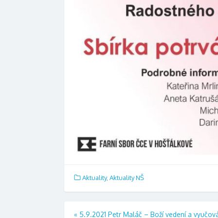
Aktuality
,
Aktuality NŠ
Navigace
«
5.9.2021 Petr Maláč – Boží vedení a vyučov