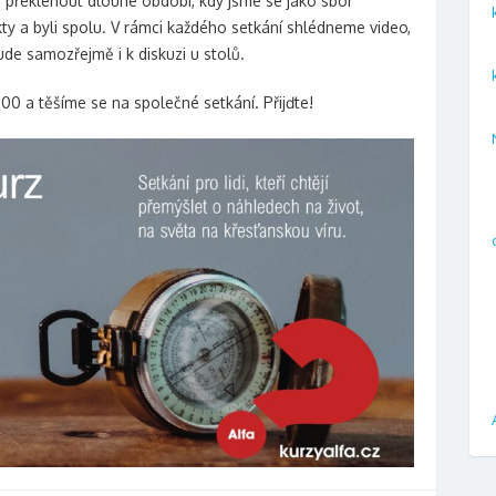
 překlenout dlouhé období, kdy jsme se jako sbor
ty a byli spolu. V rámci každého setkání shlédneme video,
de samozřejmě i k diskuzi u stolů.
:00 a těšíme se na společné setkání. Přijďte!