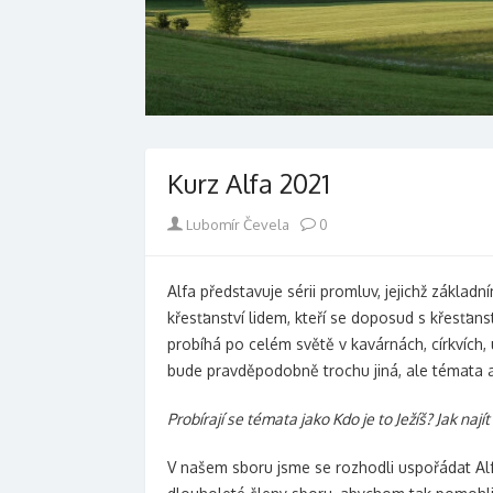
Kurz Alfa 2021
Author
Lubomír Čevela
0
Alfa představuje sérii promluv, jejichž zákla
křesťanství lidem, kteří se doposud s křesťans
probíhá po celém světě v kavárnách, církvích, 
bude pravděpodobně trochu jiná, ale témata a
Probírají se témata jako Kdo je to Ježíš? Jak naj
V našem sboru jsme se rozhodli uspořádat Alf