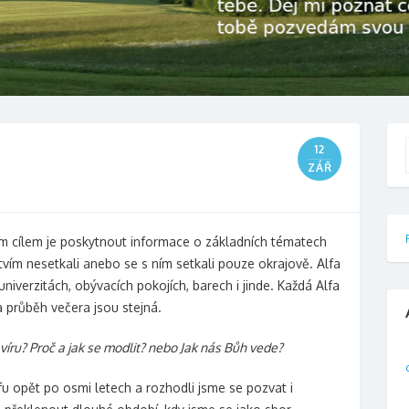
12
f
ZÁŘ
dním cílem je poskytnout informace o základních tématech
tvím nesetkali anebo se s ním setkali pouze okrajově. Alfa
univerzitách, obývacích pokojích, barech i jinde. Každá Alfa
 průběh večera jsou stejná.
ít víru? Proč a jak se modlit? nebo Jak nás Bůh vede?
u opět po osmi letech a rozhodli jsme se pozvat i