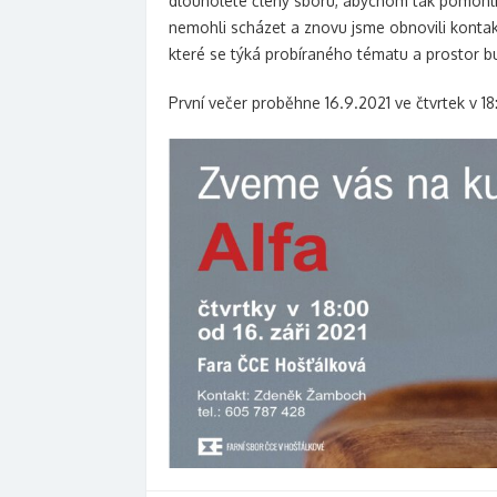
dlouholeté členy sboru, abychom tak pomohli
nemohli scházet a znovu jsme obnovili kontak
které se týká probíraného tématu a prostor bu
První večer proběhne 16.9.2021 ve čtvrtek v 18