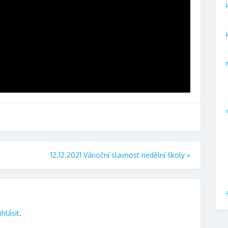
12.12.2021 Vánoční slavnost nedělní školy
»
ihlásit
.