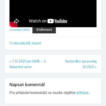
Stáhnout
Oznámení (PDF)
Aktuality NŠ
,
Kázání
Navigace
«
7.12.2021 Jan Uhřík – 2.
Seniorátní zpravodaj
Adventní večer
12/2021
»
pro
příspěvek
Napsat komentář
Pro přidávání komentářů se musíte nejdříve
přihlásit
.