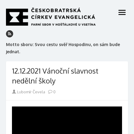
Skip
to
open
content
menu
Motto sboru: Svou cestu svěř Hospodinu, on sám bude
jednat.
12.12.2021 Vánoční slavnost
nedělní školy
Author
Lubomír Čevela
0