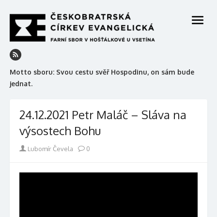
Skip
to
open
content
menu
Motto sboru: Svou cestu svěř Hospodinu, on sám bude
jednat.
24.12.2021 Petr Maláč – Sláva na
výsostech Bohu
Author
Lubomír Čevela
0