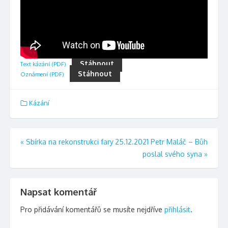
Stáhnout
Text kázání (PDF)
Stáhnout
Oznámení (PDF)
Kázání
Navigace
«
Sbírka na rekonstrukci fary
25.12.2021 Petr Maláč – Bůh
poslal svého syna
»
pro
příspěvek
Napsat komentář
Pro přidávání komentářů se musíte nejdříve
přihlásit
.