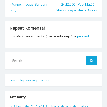
Navigace
«
Vánoční dopis Synodní
24.12.2021 Petr Maláč –
rady
Sláva na výsostech Bohu
»
pro
příspěvek
Napsat komentář
Pro přidávání komentářů se musíte nejdříve
přihlásit
.
Search
Search
for:
Pravidelný sborový program
Aktuality
Bohoslužby 2.8.2026 | Boží království a poslání církve |