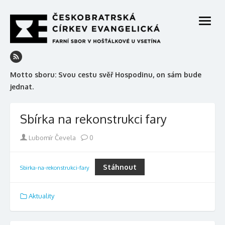
Skip
to
open
content
menu
Motto sboru: Svou cestu svěř Hospodinu, on sám bude
jednat.
Sbírka na rekonstrukci fary
Author
Lubomír Čevela
0
Stáhnout
Sbirka-na-rekonstrukci-fary
Aktuality