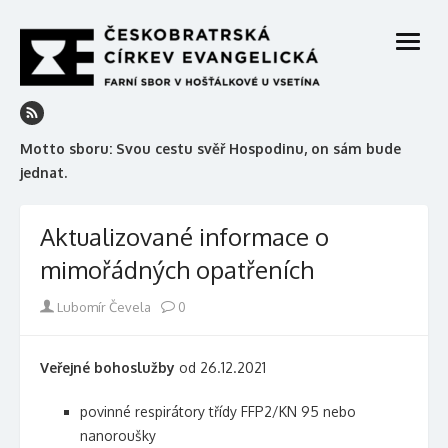
Skip
to
open
content
menu
Motto sboru: Svou cestu svěř Hospodinu, on sám bude
jednat.
Aktualizované informace o
mimořádných opatřeních
Author
Lubomír Čevela
0
Veřejné bohoslužby
od 26.12.2021
povinné respirátory třídy FFP2/KN 95 nebo
nanoroušky