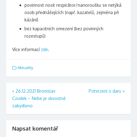
povinnost nosit respirátor/nanoroušku se netýká
osob přednášejících (např. kazatelů, zejména při
kázání)
bez kapacitních omezení (bez povinných
rozestupů)
Více informací
zde
.
Aktuality
Navigace
«
26.12.2021 Bronislav
Potvrzení o daru
»
Czudek – Nebe je skvostně
pro
zabydleno
příspěvek
Napsat komentář