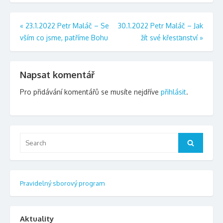
Navigace
«
23.1.2022 Petr Maláč – Se
30.1.2022 Petr Maláč – Jak
vším co jsme, patříme Bohu
žít své křesťanství
»
pro
příspěvek
Napsat komentář
Pro přidávání komentářů se musíte nejdříve
přihlásit
.
Search
Search
for:
Pravidelný sborový program
Aktuality