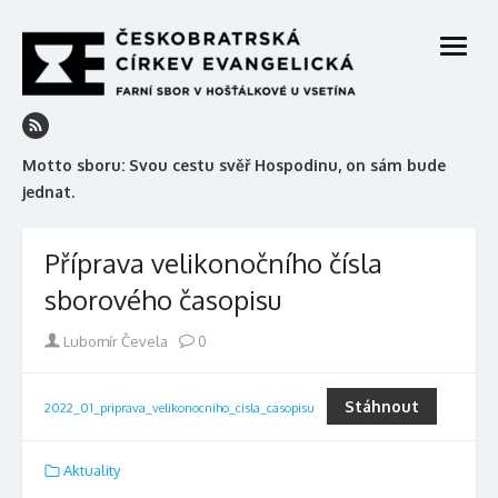
Skip
to
open
content
menu
Motto sboru: Svou cestu svěř Hospodinu, on sám bude
jednat.
Příprava velikonočního čísla
sborového časopisu
Author
Lubomír Čevela
0
Stáhnout
2022_01_priprava_velikonocniho_cisla_casopisu
Aktuality