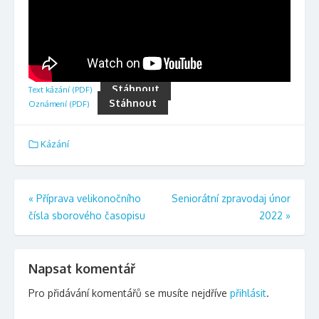
Stáhnout
Text kázání (PDF)
Stáhnout
Oznámení (PDF)
Kázání
Navigace
«
Příprava velikonočního
Seniorátní zpravodaj únor
čísla sborového časopisu
2022
»
pro
příspěvek
Napsat komentář
Pro přidávání komentářů se musíte nejdříve
přihlásit
.