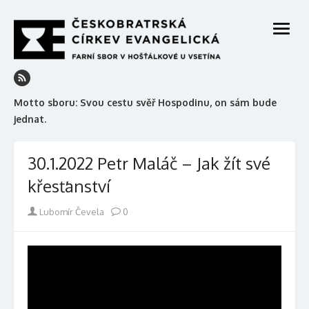
Skip
to
open
content
menu
Motto sboru: Svou cestu svěř Hospodinu, on sám bude
jednat.
30.1.2022 Petr Maláč – Jak žít své
křesťanství
Author
Lubomír Čevela
0