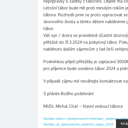
nepřipravily o zážitky z táboření. Objekt má 
Letošní tábor bude mít proti minulým rokům 
tábora. Rozhodli jsme se proto vypracovat sez
sborového života a těmto dětem nabídneme ja
tábor.
Váš syn / dcera se pravidelně účastní sborový
přihlásit do 31.3.2024 na pobytový tábor. Pok
nabídnuto dalším zájemcům z řad širší veřejno
Podmínkou přijetí přihlášky je zaplacení 3000
pro příjemce bude uvedeno tábor 2024 a jméno
V případě zájmu mě neváhejte kontaktovat na 
S přáním Božího požehnání
MUDr. Michal Císař – hlavní vedoucí tábora
Souhlas-rodicu-s-poskytovanim-informaci_-pobytovy-tabo
Stá
Souhlas_se_zpracovanim_osobnich_udaju_2024