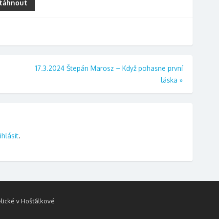
táhnout
17.3.2024 Štepán Marosz – Když pohasne první
láska
»
ihlásit
.
lické v Hošťálkové