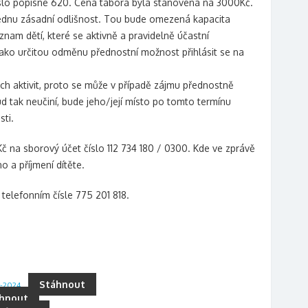
číslo popisné 620. Cena tábora byla stanovena na 3000Kč.
jednu zásadní odlišnost. Tou bude omezená kapacita
nam dětí, které se aktivně a pravidelně účastní
ko určitou odměnu přednostní možnost přihlásit se na
ch aktivit, proto se může v případě zájmu přednostně
ud tak neučiní, bude jeho/její místo po tomto termínu
sti.
Kč na sborový účet číslo 112 734 180 / 0300. Kde ve zprávě
 a příjmení dítěte.
telefonním čísle 775 201 818.
Stáhnout
r-2024
hnout