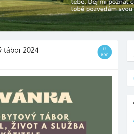
ý tábor 2024
12
f
BŘE