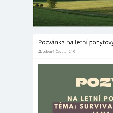
Pozvánka na letní pobytov
Author
Lubomír Čevela
0