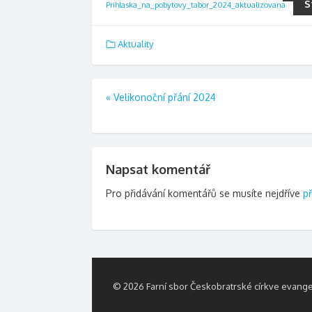
S
Prihlaska_na_pobytovy_tabor_2024_aktualizovana
Aktuality
Navigace
«
Velikonoční přání 2024
pro
příspěvek
Napsat komentář
Pro přidávání komentářů se musíte nejdříve
př
© 2026 Farní sbor Českobratrské církve evange