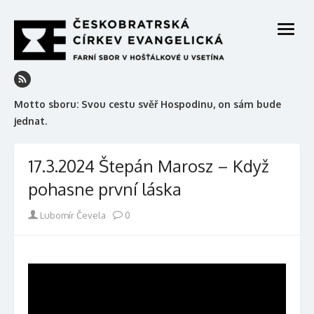
Skip
to
open
content
menu
Motto sboru: Svou cestu svěř Hospodinu, on sám bude
jednat.
17.3.2024 Štepán Marosz – Když
pohasne první láska
Author
Lubomír Čevela
0