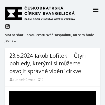
Skip
to
open
content
menu
Motto sboru: Svou cestu svěř Hospodinu, on sám bude
jednat.
23.6.2024 Jakub Lofítek – Čtyři
pohledy, kterými si můžeme
osvojit správné vidění církve
Author
Lubomír Čevela
0