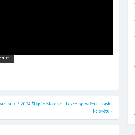
nout
ými si
7.7.2024 Štěpán Marosz – Lekce opovržení – láska
ke světu
»