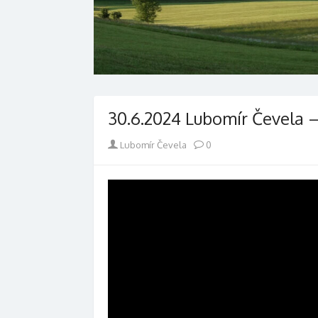
30.6.2024 Lubomír Čevela 
Author
Lubomír Čevela
0