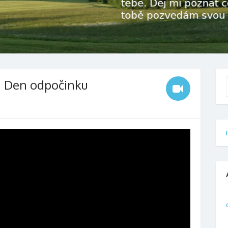
– Den odpočinku
f