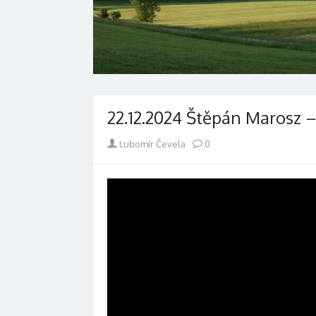
22.12.2024 Štěpán Marosz – 
Author
Lubomír Čevela
0