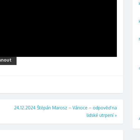
hnout
24.12.2024 Štěpán Marosz – Vánoce – odpověď na
lidské utrpení
»