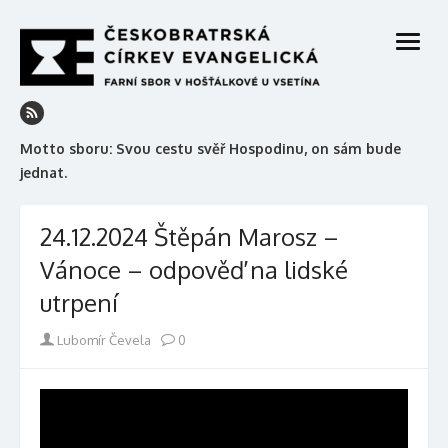
Skip
to
open
content
menu
Motto sboru: Svou cestu svěř Hospodinu, on sám bude
jednat.
24.12.2024 Štěpán Marosz –
Vánoce – odpověď na lidské
utrpení
Author
Lubomír Čevela
0