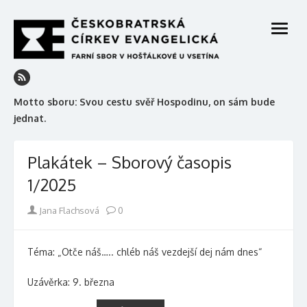
Skip
to
open
content
menu
Motto sboru: Svou cestu svěř Hospodinu, on sám bude
jednat.
Plakátek – Sborový časopis
1/2025
Author
Jana Flachsová
0
Téma: „Otče náš….. chléb náš vezdejší dej nám dnes“
Uzávěrka: 9. března