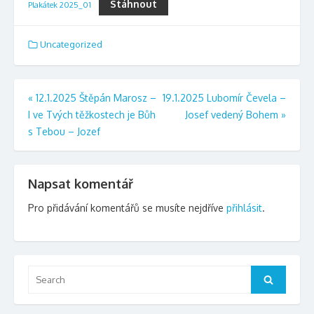
Stáhnout
Plakátek 2025_01
Uncategorized
Navigace
«
12.1.2025 Štěpán Marosz –
19.1.2025 Lubomír Čevela –
I ve Tvých těžkostech je Bůh
Josef vedený Bohem
»
pro
s Tebou – Jozef
příspěvek
Napsat komentář
Pro přidávání komentářů se musíte nejdříve
přihlásit
.
Search
Search
for: