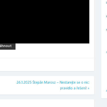
áhnout
26.1.2025 Štepán Marosz – Nestarejte se o nic:
pravidlo a řešení!
»