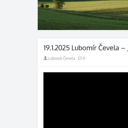
19.1.2025 Lubomír Čevela 
Author
Lubomír Čevela
0