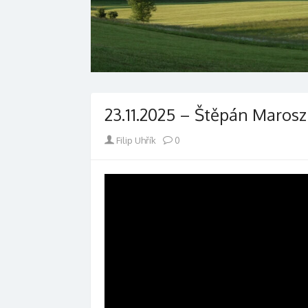
23.11.2025 – Štěpán Marosz 
Author
Filip Uhřík
0