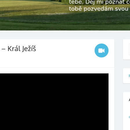
– Král Ježíš
f