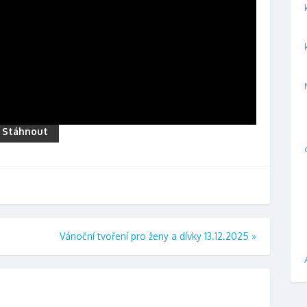
Stáhnout
Vánoční tvoření pro ženy a dívky 13.12.2025
»