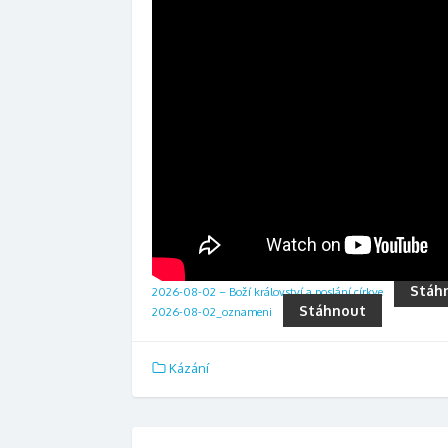
Stáh
2026-08-02 – Boží království a poslání církve
Stáhnout
2026-08-02_oznameni
Kázání