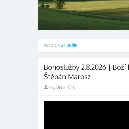
AUTOR:
FILIP UHŘÍK
Bohoslužby 2.8.2026 | Boží k
Štěpán Marosz
Author
Filip Uhřík
0