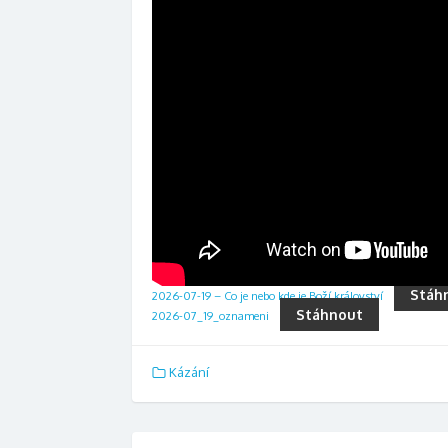
Stáh
2026-07-19 – Co je nebo kde je Boží království
Stáhnout
2026-07_19_oznameni
Kázání