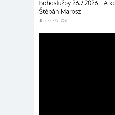
Bohoslužby 26.7.2026 | A kde
Štěpán Marosz
Author
Filip Uhřík
0