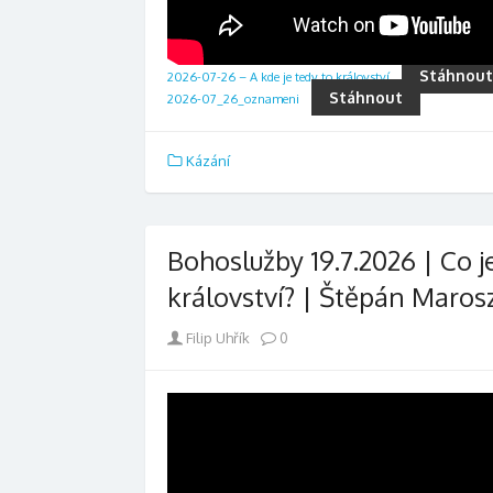
Stáhnout
2026-07-26 – A kde je tedy to království
Stáhnout
2026-07_26_oznameni
Kázání
Bohoslužby 19.7.2026 | Co j
království? | Štěpán Maros
Author
Filip Uhřík
0