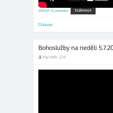
Stáhnout
2026-07_12_oznameni
Kázání
Bohoslužby na neděli 5.7.2
Author
Filip Uhřík
0