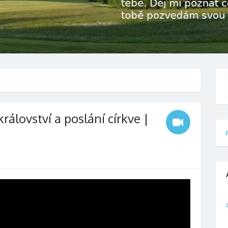
f
rálovství a poslání církve |