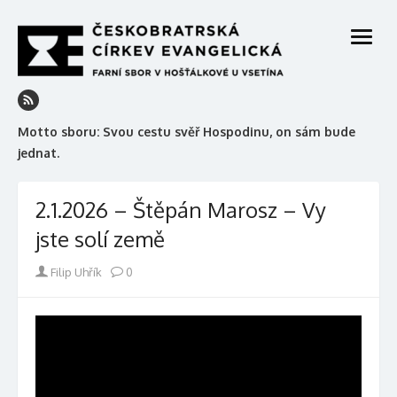
Skip
to
open
content
menu
Motto sboru: Svou cestu svěř Hospodinu, on sám bude
jednat.
2.1.2026 – Štěpán Marosz – Vy
jste solí země
Author
Filip Uhřík
0