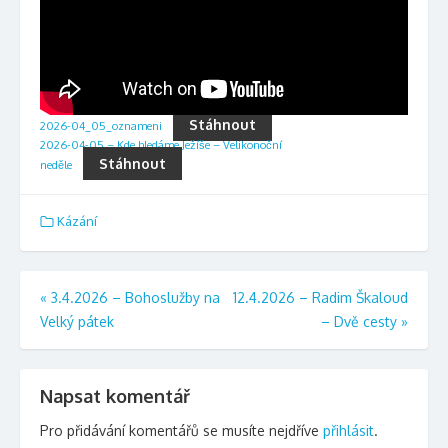
Stáhnout
2026-04_05_oznameni
2026-04-05 – Kde hledáme Ježíše – Velikonoční
Stáhnout
neděle
Kázání
Navigace
«
3.4.2026 – Bohoslužby na
12.4.2026 – Radim Škaloud
Velký pátek
– Dvě cesty
»
pro
příspěvek
Napsat komentář
Pro přidávání komentářů se musíte nejdříve
přihlásit
.