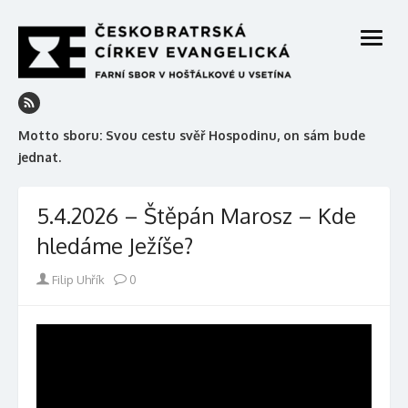
Skip
to
open
content
menu
Motto sboru: Svou cestu svěř Hospodinu, on sám bude
jednat.
5.4.2026 – Štěpán Marosz – Kde
hledáme Ježíše?
Author
Filip Uhřík
0