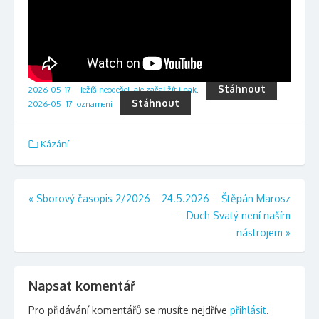
Stáhnout
2026-05-17 – Ježíš neodešel, ale začal žít jinak.
Stáhnout
2026-05_17_oznameni
Kázání
Navigace
«
Sborový časopis 2/2026
24.5.2026 – Štěpán Marosz
– Duch Svatý není naším
pro
nástrojem
»
příspěvek
Napsat komentář
Pro přidávání komentářů se musíte nejdříve
přihlásit
.