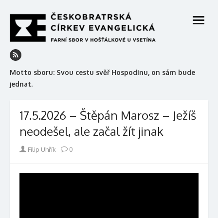
Skip
to
open
content
menu
Motto sboru: Svou cestu svěř Hospodinu, on sám bude
jednat.
17.5.2026 – Štěpán Marosz – Ježíš
neodešel, ale začal žít jinak
Author
Filip Uhřík
0