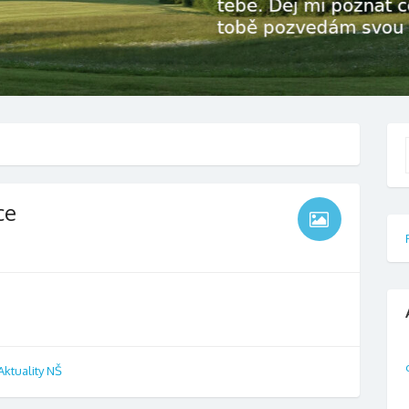
f
ce
Aktuality NŠ