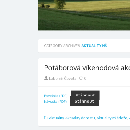
CATEGORY ARCHIVES:
AKTUALITY NŠ
Potáborová víkenodová ak
Author
Lubomír Čevela
0
Stáhnout
Pozvánka (PDF)
Stáhnout
Návratka (PDF)
Aktuality
,
Aktuality dorostu
,
Aktuality mládeže
,