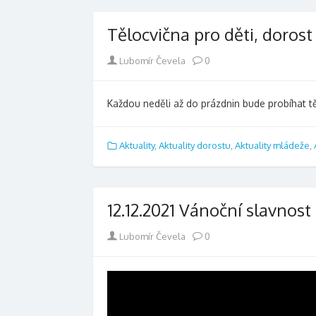
Tělocvična pro děti, doros
Author
Lubomír Čevela
0
Každou neděli až do prázdnin bude probíhat tě
Aktuality
,
Aktuality dorostu
,
Aktuality mládeže
,
12.12.2021 Vánoční slavnost
Author
Lubomír Čevela
0