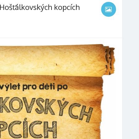
o Hošťálkovských kopcích