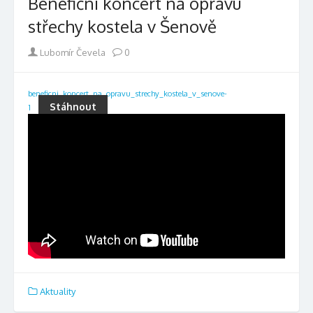
Benefiční koncert na opravu
střechy kostela v Šenově
Author
Lubomír Čevela
0
beneficni_koncert_na_opravu_strechy_kostela_v_senove-
Stáhnout
1
Aktuality