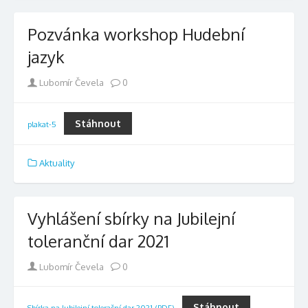
Pozvánka workshop Hudební
jazyk
Author
Lubomír Čevela
0
Stáhnout
plakat-5
Aktuality
Vyhlášení sbírky na Jubilejní
toleranční dar 2021
Author
Lubomír Čevela
0
Stáhnout
Sbírka na Jubilejní tolerační dar 2021 (PDF)