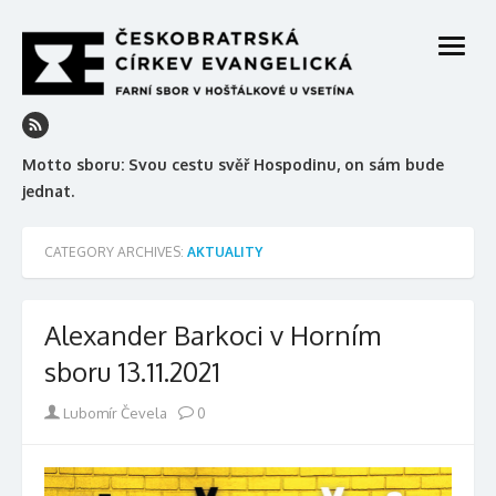
Skip
to
open
content
menu
Motto sboru: Svou cestu svěř Hospodinu, on sám bude
jednat.
CATEGORY ARCHIVES:
AKTUALITY
Alexander Barkoci v Horním
sboru 13.11.2021
Author
Lubomír Čevela
0