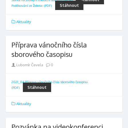
Stáhnout
Poděkování ze Židenic (PDF)
Aktuality
Příprava vánočního čísla
sborového časopisu
Author
Lubomír Čevela
0
2021_04 Příprava vánočního čísla sborového časopisu
Stáhnout
(PDF)
Aktuality
Pozvánka na videokonferenci