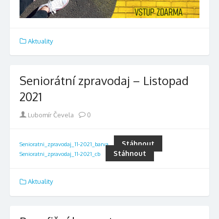
Aktuality
Seniorátní zpravodaj – Listopad
2021
Author
Lubomír Čevela
0
Stáhnout
Senioratni_zpravodaj_11-2021_barva
Stáhnout
Senioratni_zpravodaj_11-2021_cb
Aktuality