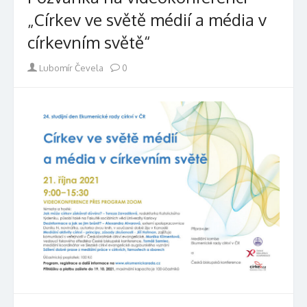
„Církev ve světě médií a média v
církevním světě“
Author
Lubomír Čevela
0