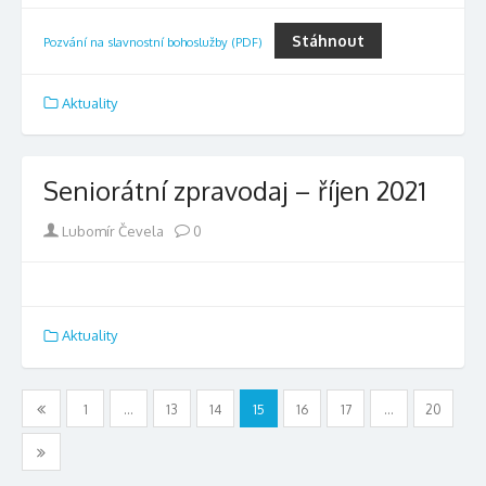
Stáhnout
Pozvání na slavnostní bohoslužby (PDF)
Aktuality
Seniorátní zpravodaj – říjen 2021
Author
Lubomír Čevela
0
Aktuality
Stránkování
1
…
13
14
15
16
17
…
20
příspěvků