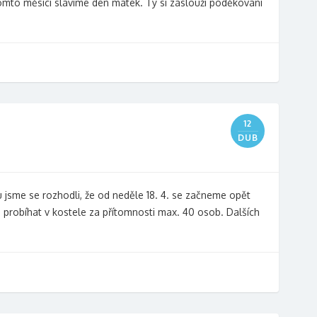
 tomto měsíci slavíme den matek. Ty si zaslouží poděkování
12
DUB
tvu jsme se rozhodli, že od neděle 18. 4. se začneme opět
probíhat v kostele za přítomnosti max. 40 osob. Dalších