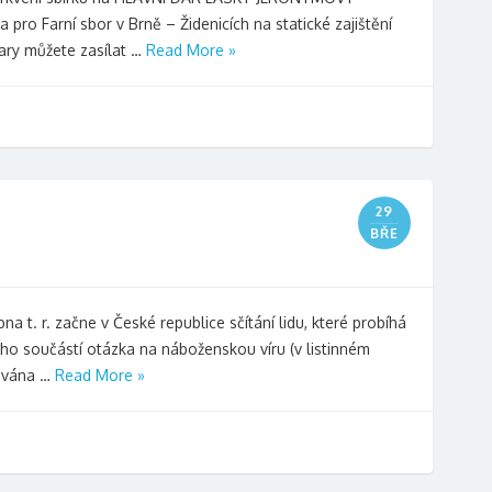
 pro Farní sbor v Brně – Židenicích na statické zajištění
dary můžete zasílat …
Read More »
29
BŘE
na t. r. začne v České republice sčítání lidu, které probíhá
eho součástí otázka na náboženskou víru (v listinném
lována …
Read More »