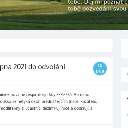
f
rpna 2021 do odvolání
28
DUB
mínek povinné respirátory třídy FFP2/KN 95 nebo
ušku se netýká osob přednášejících (např. kazatelů,
dlitebny si účastníci dezinfikují ruce a dodržují, s