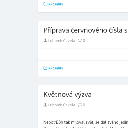
Aktuality
Příprava červnového čísla 
Author
Lubomír Čevela
0
Aktuality
Květnová výzva
Author
Lubomír Čevela
0
Neboť Bůh tak miloval svět, že dal svého jedi