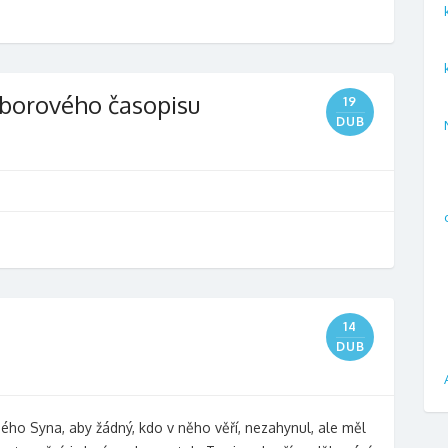
sborového časopisu
19
DUB
14
DUB
ného Syna, aby žádný, kdo v něho věří, nezahynul, ale měl