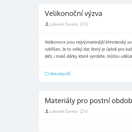
Velikonoční výzva
Author
Lubomír Čevela
0
Velikonoce jsou nejvýznamnější křesťanský svá
vzkříšen. Je to velký dar, který je úplně pro
děti, i malé dárky, které vyrobíte, můžou uděl
Aktuality NŠ
Materiály pro postní obdob
Author
Lubomír Čevela
0