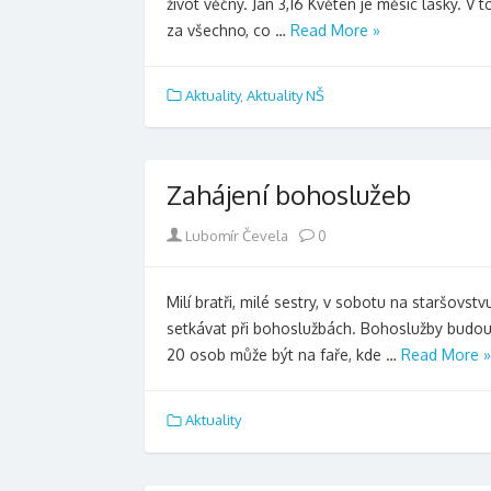
život věčný. Jan 3,16 Květen je měsíc lásky. V
za všechno, co …
Read More »
Aktuality
,
Aktuality NŠ
Zahájení bohoslužeb
Author
Lubomír Čevela
0
Milí bratři, milé sestry, v sobotu na staršovs
setkávat při bohoslužbách. Bohoslužby budou 
20 osob může být na faře, kde …
Read More »
Aktuality