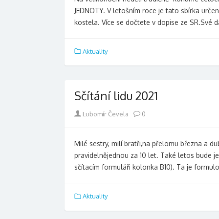
JEDNOTY. V letošním roce je tato sbírka určena
kostela. Více se dočtete v dopise ze SR.Své 
Aktuality
Sčítání lidu 2021
Author
Lubomír Čevela
0
Milé sestry, milí bratři,na přelomu března a dub
pravidelnějednou za 10 let. Také letos bude j
sčítacím formuláři kolonka B10). Ta je formu
Aktuality