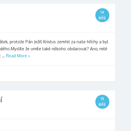
16
BŘE
tek, protože Pán Ježíš Kristus zemřel za naše hříchy a byl
 každého.Myslíte že umíte také někoho obdarovat? Ano, milé
at …
Read More »
í
15
BŘE