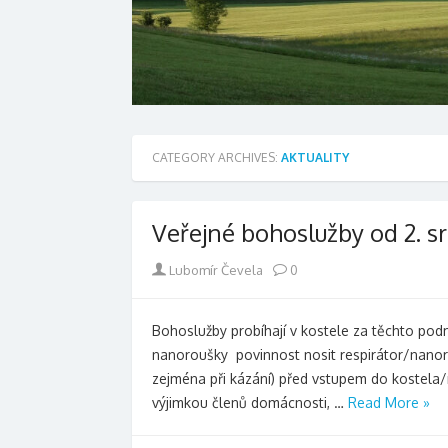
CATEGORY ARCHIVES:
AKTUALITY
Veřejné bohoslužby od 2. s
Author
Lubomír Čevela
0
Bohoslužby probíhají v kostele za těchto pod
nanoroušky povinnost nosit respirátor/nanoro
zejména při kázání) před vstupem do kostela/mo
výjimkou členů domácnosti, …
Read More »