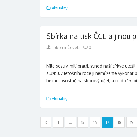
Aktuality
Sbírka na tisk ČCE a jinou 
Author
Lubomír Čevela
0
Milé sestry, milí bratři, synod naší církve ul
službu.V letošním roce ji nemůžeme vykonat 
bezhotovostně na sborový účet, a to do 15. b
Aktuality
Stránkování
1
…
15
16
17
18
19
příspěvků