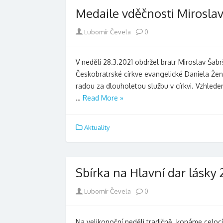
Medaile vděčnosti Miroslav
Author
Lubomír Čevela
0
V neděli 28.3.2021 obdržel bratr Miroslav Šab
Českobratrské církve evangelické Daniela Žena
radou za dlouholetou službu v církvi. Vzhle
…
Read More »
Aktuality
Sbírka na Hlavní dar lásky 
Author
Lubomír Čevela
0
Na velikonoční neděli tradičně konáme celo