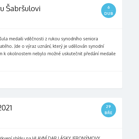
u Šabršulovi
6
DUB
ršula medaili vděčnosti z rukou synodního seniora
tého. Jde o výraz uznání, který je udělován synodní
dem k okolnostem nebylo možné uskutečnit předání medaile
2021
29
BŘE
církvení sbírku na HLAVNÍ DAR LÁSKY JERONÝMOVY