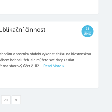
publikační činnost
25
ÚNO
ožil sborům v postním období vykonat sbírku na křesťanskou
během bohoslužeb, ale můžete své dary zasílat
řezna.sborový účet č. 112 …
Read More »
20