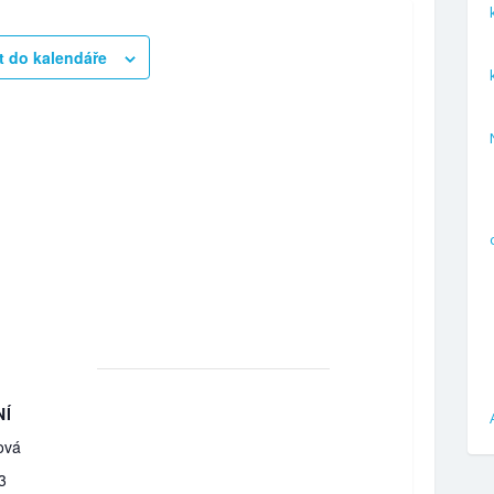
t do kalendáře
NÍ
ová
3