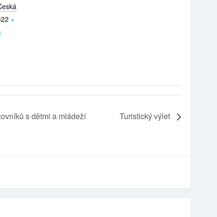
Česká
622
+
a
covníků s dětmi a mládeží
Turistický výlet