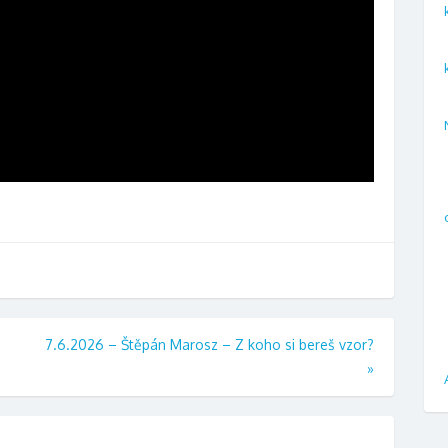
7.6.2026 – Štěpán Marosz – Z koho si bereš vzor?
»