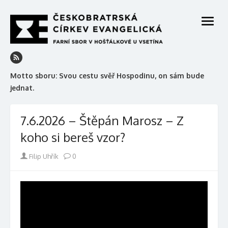
Skip
to
open
content
menu
Motto sboru: Svou cestu svěř Hospodinu, on sám bude
jednat.
7.6.2026 – Štěpán Marosz – Z
koho si bereš vzor?
Author
Filip Uhřík
0