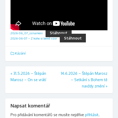
Stáhnout
2026-06_07_oznameni
Stáhnout
2026-06-07 – Z koho si bereš vzor
Kázání
Navigace
«
31.5.2026 – Štěpán
14.6.2026 – Štěpán Marosz
Marosz – On se vrátí
– Setkání s Bohem tě
pro
navždy změní
»
příspěvek
Napsat komentář
Pro přidávání komentářů se musíte nejdříve
přihlásit
.