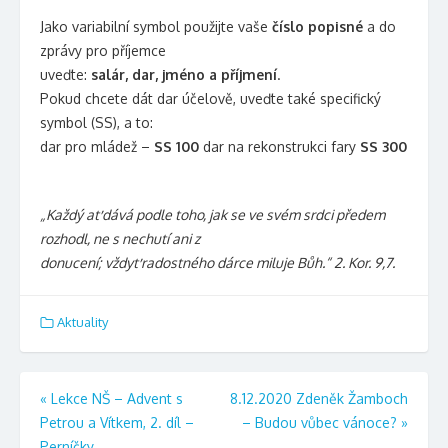
Jako variabilní symbol použijte vaše
číslo popisné
a do
zprávy pro příjemce
uveďte:
salár, dar, jméno a příjmení
.
Pokud chcete dát dar účelově, uveďte také specifický
symbol (SS), a to:
dar pro mládež –
SS 100
dar na rekonstrukci fary
SS 300
„Každý ať dává podle toho, jak se ve svém srdci předem
rozhodl, ne s nechutí ani z
donucení; vždyť radostného dárce miluje Bůh.“ 2. Kor. 9,7.
Aktuality
Navigace
«
Lekce NŠ – Advent s
8.12.2020 Zdeněk Žamboch
Petrou a Vítkem, 2. díl –
– Budou vůbec vánoce?
»
pro
Perníčky