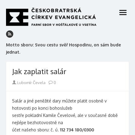
Skip
to
open
content
menu
Motto sboru: Svou cestu svěř Hospodinu, on sám bude
jednat.
Jak zaplatit salár
Author
Lubomír Čevela
0
Salár a jiné peněžité dary můžete platit osobně v
hotovosti po konci bohoslužeb
sestře pokladní Kamile Čevelové, ale v současné době
nejlépe bezhotovostně na
účet našeho sboru: č. ú.
112 734 180/0300