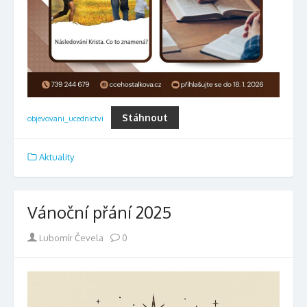
Stáhnout
objevovani_ucednictvi
Aktuality
Vánoční přání 2025
Author
Lubomír Čevela
0