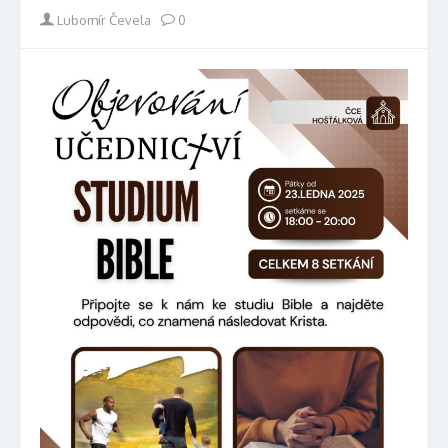
Author
Lubomír Čevela
0