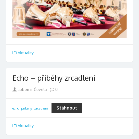
Aktuality
Echo – příběhy zrcadlení
Author
Lubomír Čevela
0
Stáhnout
echo_pribehy_zrcadleni
Aktuality