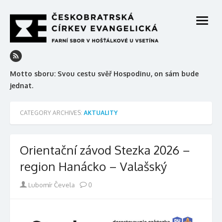
Skip
to
open
content
menu
Motto sboru: Svou cestu svěř Hospodinu, on sám bude
jednat.
CATEGORY ARCHIVES:
AKTUALITY
Orientační závod Stezka 2026 –
region Hanácko – Valašský
Author
Lubomír Čevela
0