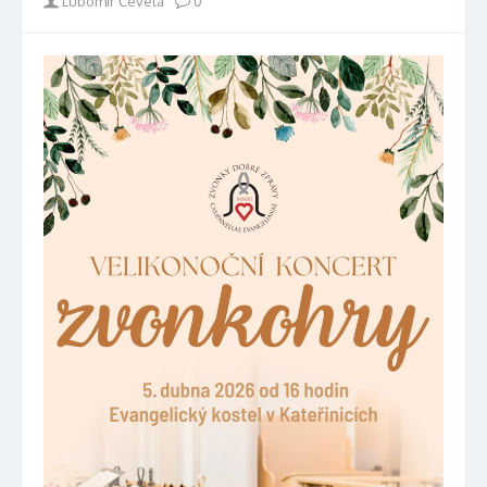
Author
Lubomír Čevela
0