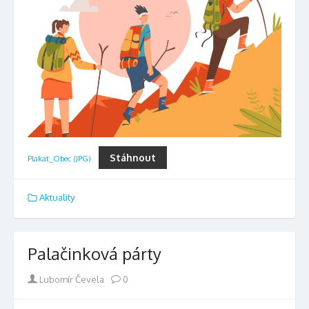
Stáhnout
Plakat_Obec (JPG)
Aktuality
Palačinková párty
Author
Lubomír Čevela
0