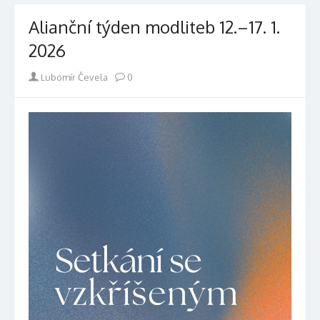
Alianční týden modliteb 12.–17. 1.
2026
Author
Lubomír Čevela
0